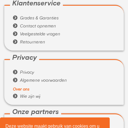
Klantenservice

Grades & Garanties

Contact opnemen

Veelgestelde vragen

Retourneren
Privacy

Privacy

Algemene voorwaarden
Over ons

Wie zijn wij
Onze partners
Deze website maakt gebruik van cookies om u

WeBuyIt.nl