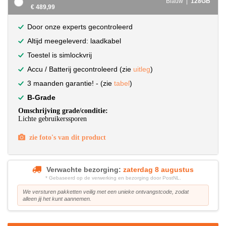
Blauw |
128GB
€ 489,99
Door onze experts gecontroleerd
Altijd meegeleverd: laadkabel
Toestel is simlockvrij
Accu / Batterij gecontroleerd (zie
uitleg
)
3 maanden garantie! - (zie
tabel
)
B-Grade
Omschrijving grade/conditie:
Lichte gebruikerssporen
zie foto's van dit product
Verwachte bezorging:
zaterdag 8 augustus
* Gebaseerd op de verwerking en bezorging door PostNL.
We versturen pakketten veilig met een unieke ontvangstcode, zodat
alleen jij het kunt aannemen.