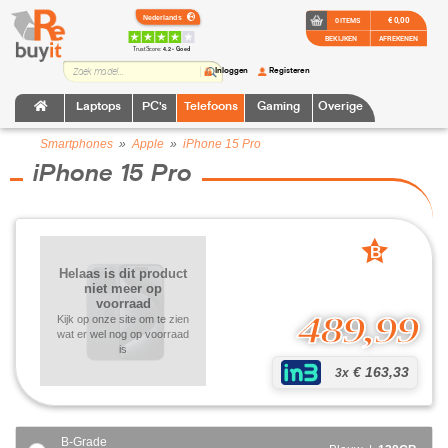
€ 0,00
0 ITEMS
BEKIJKEN
AFREKENEN
TrustScore:
4.2 • Goed
Inloggen
Registeren
Laptops
PC's
Telefoons
Gaming
Overige
Smartphones
»
Apple
»
iPhone 15 Pro
iPhone 15 Pro
B
grade
Helaas is dit product
niet meer op
voorraad
489,99
Kijk op onze site om te zien
wat er wel nog op voorraad
is
€ 163,33
3x
B-Grade