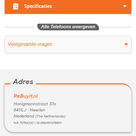
Specificaties
Alle Telefoons weergeven
Veelgestelde vragen
Adres
ReBuyIt.nl
Honigmannstraat 37a
6411LJ Heerlen
Nederland
(The Netherlands)
KvK 70764042 | NL858450379B01