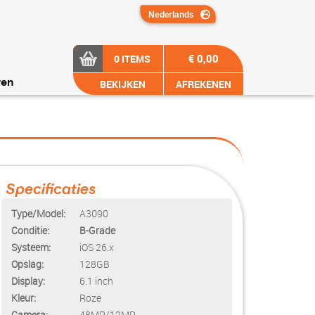
€ 0,00
0 ITEMS
BEKIJKEN
AFREKENEN
ren
Specificaties
Type/Model:
A3090
Conditie:
B-Grade
Systeem:
iOS 26.x
Opslag:
128GB
Display:
6.1 inch
Kleur:
Roze
Camera:
48MP/12MP