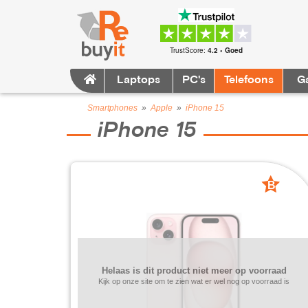
TrustScore:
4.2 • Goed
Laptops
PC's
Telefoons
G
Smartphones
»
Apple
»
iPhone 15
iPhone 15
B
grade
Helaas is dit product niet meer op voorraad
Kijk op onze site om te zien wat er wel nog op voorraad is