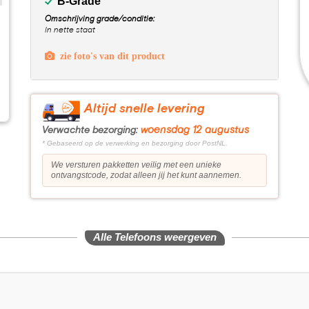
B-Grade
Omschrijving grade/conditie:
In nette staat
zie foto's van dit product
Altijd snelle levering
woensdag 12 augustus
Verwachte bezorging:
* Gebaseerd op de verwerking en bezorging door PostNL.
We versturen pakketten veilig met een unieke
ontvangstcode, zodat alleen jij het kunt aannemen.
Alle Telefoons weergeven