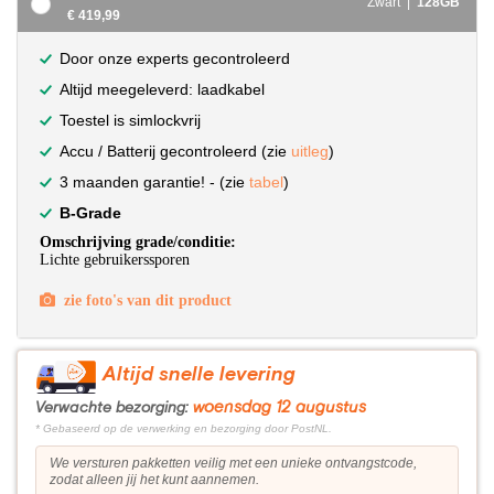
Zwart |
128GB
€ 419,99
Door onze experts gecontroleerd
Altijd meegeleverd: laadkabel
Toestel is simlockvrij
Accu / Batterij gecontroleerd (zie
uitleg
)
3 maanden garantie! - (zie
tabel
)
B-Grade
Omschrijving grade/conditie:
Lichte gebruikerssporen
zie foto's van dit product
Altijd snelle levering
woensdag 12 augustus
Verwachte bezorging:
* Gebaseerd op de verwerking en bezorging door PostNL.
We versturen pakketten veilig met een unieke ontvangstcode,
zodat alleen jij het kunt aannemen.