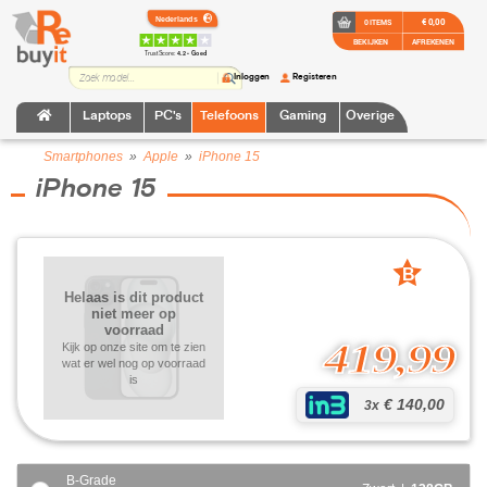
€ 0,00
0 ITEMS
BEKIJKEN
AFREKENEN
TrustScore:
4.2 • Goed
Inloggen
Registeren
Laptops
PC's
Telefoons
Gaming
Overige
Smartphones
»
Apple
»
iPhone 15
iPhone 15
B
grade
Helaas is dit product
niet meer op
voorraad
419,99
Kijk op onze site om te zien
wat er wel nog op voorraad
is
€ 140,00
3x
B-Grade