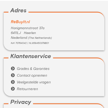
Adres
ReBuyIt.nl
Honigmannstraat 37a
6411LJ Heerlen
Nederland
(The Netherlands)
KvK 70764042 | NL858450379B01
Klantenservice

Grades & Garanties

Contact opnemen

Veelgestelde vragen

Retourneren
Privacy