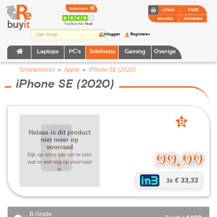
€ 0,00
0 ITEMS
BEKIJKEN
AFREKENEN
TrustScore:
4.2 • Goed
Inloggen
Registeren
Laptops
PC's
Telefoons
Gaming
Overige
Smartphones
»
Apple
»
iPhone SE (2020)
iPhone SE (2020)
B
grade
Helaas is dit product
niet meer op
voorraad
99,99
Kijk op onze site om te zien
wat er wel nog op voorraad
is
€ 33,33
3x
B-Grade