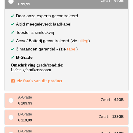
Zwart |
64GB
€ 99,99
Door onze experts gecontroleerd
Altijd meegeleverd: laadkabel
Toestel is simlockvrij
Accu / Batterij gecontroleerd (zie
uitleg
)
3 maanden garantie! - (zie
tabel
)
B-Grade
Omschrijving grade/conditie:
Lichte gebruikerssporen
zie foto's van dit product
A
-Grade
Zwart |
64GB
€ 109,99
B
-Grade
Zwart |
128GB
€ 119,99
B
-Grade