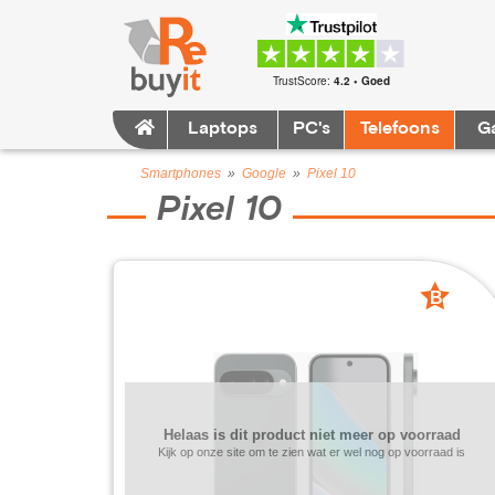
TrustScore:
4.2 • Goed
Laptops
PC's
Telefoons
G
Smartphones
»
Google
»
Pixel 10
Pixel 10
B
grade
Helaas is dit product niet meer op voorraad
Kijk op onze site om te zien wat er wel nog op voorraad is