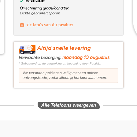
B-Grade
Omschrijving grade/conditie:
Lichte gebruikerssporen
zie foto's van dit product
Altijd snelle levering
maandag 10 augustus
Verwachte bezorging:
* Gebaseerd op de verwerking en bezorging door PostNL.
We versturen pakketten veilig met een unieke
ontvangstcode, zodat alleen jij het kunt aannemen.
Alle Telefoons weergeven