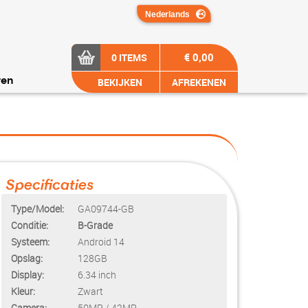
€ 0,00
0 ITEMS
BEKIJKEN
AFREKENEN
ren
Specificaties
Type/Model:
GA09744-GB
Conditie:
B-Grade
Systeem:
Android 14
Opslag:
128GB
Display:
6.34 inch
Kleur:
Zwart
Camera:
50MP / 42MP