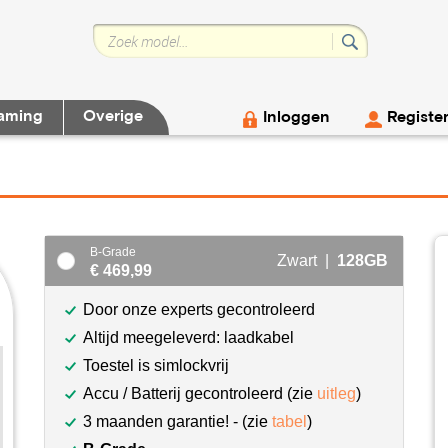
aming
Overige
Inloggen
Registe
B-Grade
Zwart |
128GB
€ 469,99
Door onze experts gecontroleerd
Altijd meegeleverd: laadkabel
Toestel is simlockvrij
Accu / Batterij gecontroleerd (zie
uitleg
)
3 maanden garantie! - (zie
tabel
)