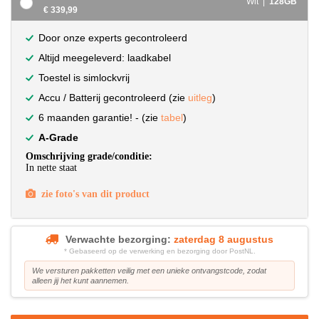
Wit |
128GB
€ 339,99
Door onze experts gecontroleerd
Altijd meegeleverd: laadkabel
Toestel is simlockvrij
Accu / Batterij gecontroleerd (zie
uitleg
)
6 maanden garantie! - (zie
tabel
)
A-Grade
Omschrijving grade/conditie:
In nette staat
zie foto's van dit product
Verwachte bezorging:
zaterdag 8 augustus
* Gebaseerd op de verwerking en bezorging door PostNL.
We versturen pakketten veilig met een unieke ontvangstcode, zodat
alleen jij het kunt aannemen.