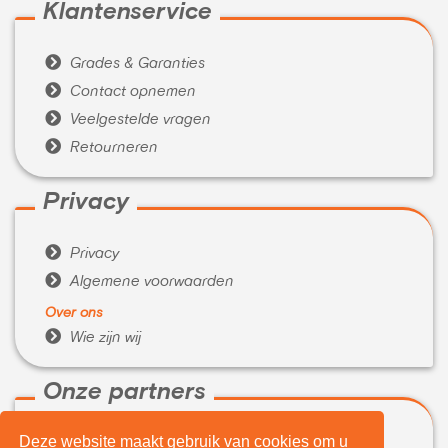
Klantenservice

Grades & Garanties

Contact opnemen

Veelgestelde vragen

Retourneren
Privacy

Privacy

Algemene voorwaarden
Over ons

Wie zijn wij
Onze partners
Deze website maakt gebruik van cookies om u

WeBuyIt.nl