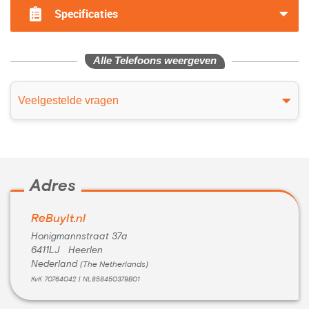
Specificaties
Alle Telefoons weergeven
Veelgestelde vragen
Adres
ReBuyIt.nl
Honigmannstraat 37a
6411LJ Heerlen
Nederland
(The Netherlands)
KvK 70764042 | NL858450379B01