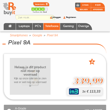
€ 0,00
0 ITEMS
BEKIJKEN
AFREKENEN
TrustScore:
4.2 • Goed
Inloggen
Registeren
Laptops
PC's
Telefoons
Gaming
Overige
Smartphones
»
Google
»
Pixel 9A
Pixel 9A
A
grade
Helaas is dit product
niet meer op
voorraad
339,99
Kijk op onze site om te zien
wat er wel nog op voorraad
is
€ 113,33
3x
A-Grade