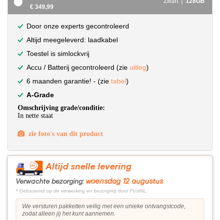
Zwart |
128GB
€ 349,99
Door onze experts gecontroleerd
Altijd meegeleverd: laadkabel
Toestel is simlockvrij
Accu / Batterij gecontroleerd (zie
uitleg
)
6 maanden garantie! - (zie
tabel
)
A-Grade
Omschrijving grade/conditie:
In nette staat
zie foto's van dit product
Altijd snelle levering
woensdag 12 augustus
Verwachte bezorging:
* Gebaseerd op de verwerking en bezorging door PostNL.
We versturen pakketten veilig met een unieke ontvangstcode,
zodat alleen jij het kunt aannemen.