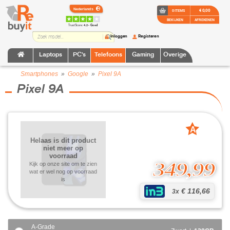
€ 0,00
0 ITEMS
BEKIJKEN
AFREKENEN
TrustScore:
4.2 • Goed
Inloggen
Registeren
Laptops
PC's
Telefoons
Gaming
Overige
Smartphones
»
Google
»
Pixel 9A
Pixel 9A
A
grade
Helaas is dit product
niet meer op
voorraad
349,99
Kijk op onze site om te zien
wat er wel nog op voorraad
is
€ 116,66
3x
A-Grade