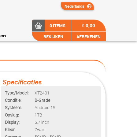
€ 0,00
0 ITEMS
BEKIJKEN
AFREKENEN
ren
Specificaties
Type/Model:
XT2401
Conditie:
B-Grade
Systeem:
Android 15
Opslag:
1TB
Display:
6.7 inch
Kleur:
Zwart
Camera:
50MP / 50MP