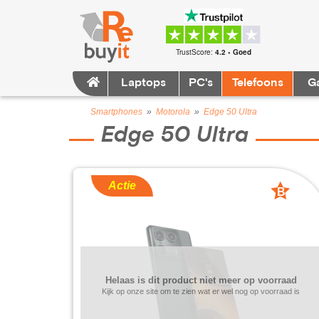
TrustScore:
4.2 • Goed
Laptops
PC's
Telefoons
G
Smartphones
»
Motorola
»
Edge 50 Ultra
Edge 50 Ultra
Actie
B
grade
Helaas is dit product niet meer op voorraad
Kijk op onze site om te zien wat er wel nog op voorraad is