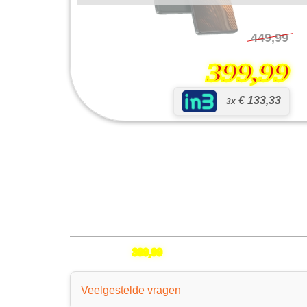
449,99
399,99
€ 133,33
3x
Edge 50 Ultra
399,99
Veelgestelde vragen