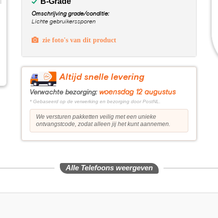
B-Grade
Omschrijving grade/conditie:
Lichte gebruikerssporen
zie foto's van dit product
Altijd snelle levering
woensdag 12 augustus
Verwachte bezorging:
* Gebaseerd op de verwerking en bezorging door PostNL.
We versturen pakketten veilig met een unieke
ontvangstcode, zodat alleen jij het kunt aannemen.
Alle Telefoons weergeven