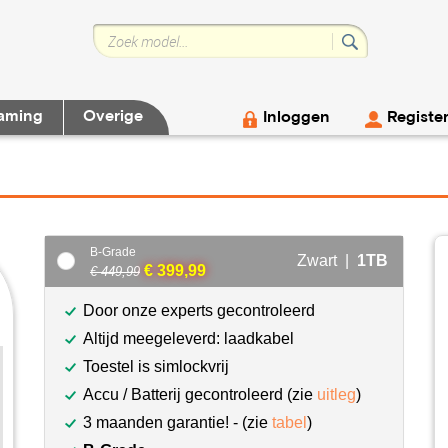
aming
Overige
Inloggen
Registe
B-Grade
Zwart |
1TB
€ 399,99
€ 449,99
Door onze experts gecontroleerd
Altijd meegeleverd: laadkabel
Toestel is simlockvrij
Accu / Batterij gecontroleerd (zie
uitleg
)
3 maanden garantie! - (zie
tabel
)