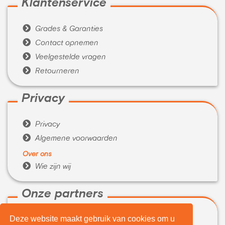
Klantenservice

Grades & Garanties

Contact opnemen

Veelgestelde vragen

Retourneren
Privacy

Privacy

Algemene voorwaarden
Over ons

Wie zijn wij
Onze partners
Deze website maakt gebruik van cookies om u

WeBuyIt.nl