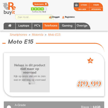
€ 0,00
0 ITEMS
BEKIJKEN
AFREKENEN
TrustScore:
4.2 • Goed
Inloggen
Registeren
Laptops
PC's
Telefoons
Gaming
Overige
Smartphones
»
Motorola
»
Moto E15
Moto E15
A
Helaas is dit product
grade
niet meer op
voorraad
Kijk op onze site om te zien
wat er wel nog op voorraad
89,99
is
A-Grade
Blauw |
64GB