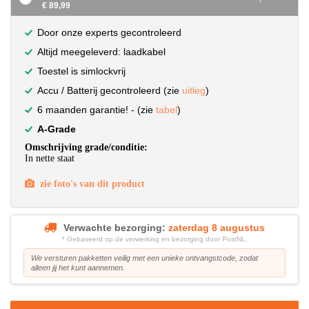
€ 89,99
Door onze experts gecontroleerd
Altijd meegeleverd: laadkabel
Toestel is simlockvrij
Accu / Batterij gecontroleerd (zie
uitleg
)
6 maanden garantie! - (zie
tabel
)
A-Grade
Omschrijving grade/conditie:
In nette staat
zie foto's van dit product
Verwachte bezorging:
zaterdag 8 augustus
* Gebaseerd op de verwerking en bezorging door PostNL.
We versturen pakketten veilig met een unieke ontvangstcode, zodat
alleen jij het kunt aannemen.