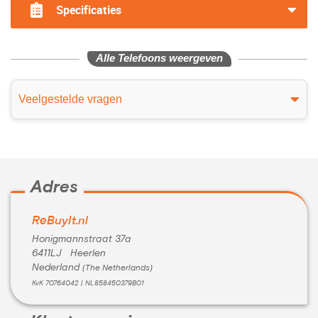
Specificaties
Alle Telefoons weergeven
Veelgestelde vragen
Adres
ReBuyIt.nl
Honigmannstraat 37a
6411LJ Heerlen
Nederland
(The Netherlands)
KvK 70764042 | NL858450379B01