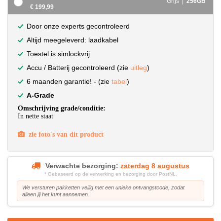
Grijs |
256GB
€ 199,99
Door onze experts gecontroleerd
Altijd meegeleverd: laadkabel
Toestel is simlockvrij
Accu / Batterij gecontroleerd (zie
uitleg
)
6 maanden garantie! - (zie
tabel
)
A-Grade
Omschrijving grade/conditie:
In nette staat
zie foto's van dit product
Verwachte bezorging:
zaterdag 8 augustus
* Gebaseerd op de verwerking en bezorging door PostNL.
We versturen pakketten veilig met een unieke ontvangstcode, zodat
alleen jij het kunt aannemen.