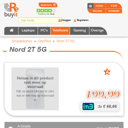
€ 0,00
0 ITEMS
BEKIJKEN
AFREKENEN
TrustScore:
4.2 • Goed
Inloggen
Registeren
Laptops
PC's
Telefoons
Gaming
Overige
Smartphones
»
OnePlus
»
Nord 2T 5G
Nord 2T 5G
A
grade
Helaas is dit product
niet meer op
voorraad
199,99
Kijk op onze site om te zien
wat er wel nog op voorraad
is
€ 66,66
3x
A-Grade