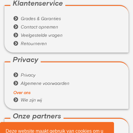
Klantenservice

Grades & Garanties

Contact opnemen

Veelgestelde vragen

Retourneren
Privacy

Privacy

Algemene voorwaarden
Over ons

Wie zijn wij
Onze partners
Deze website maakt gebruik van cookies om u

WeBuyIt.nl