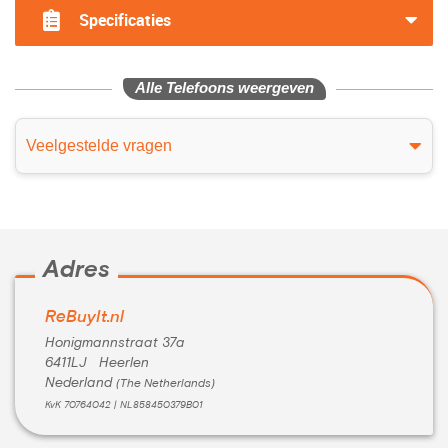
Specificaties
Alle Telefoons weergeven
Veelgestelde vragen
Adres
ReBuyIt.nl
Honigmannstraat 37a
6411LJ Heerlen
Nederland
(The Netherlands)
KvK 70764042 | NL858450379B01