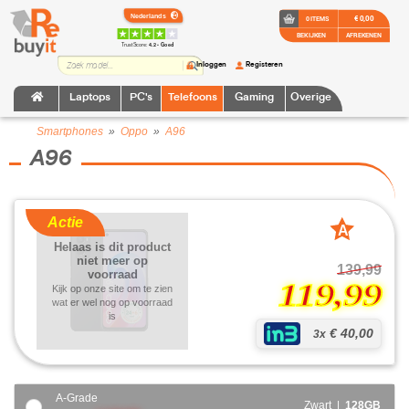
€ 0,00
0 ITEMS
BEKIJKEN
AFREKENEN
TrustScore:
4.2 • Goed
Inloggen
Registeren
Laptops
PC's
Telefoons
Gaming
Overige
Smartphones
»
Oppo
»
A96
A96
Actie
A
Helaas is dit product
grade
niet meer op
139,99
voorraad
119,99
Kijk op onze site om te zien
wat er wel nog op voorraad
is
€ 40,00
3x
A-Grade
Zwart |
128GB