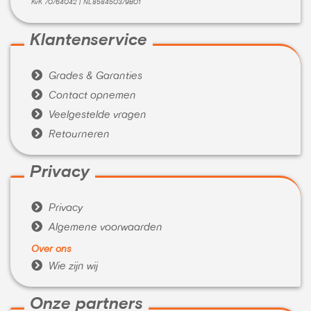
KvK 70764042 | NL858450379B01
Klantenservice

Grades & Garanties

Contact opnemen

Veelgestelde vragen

Retourneren
Privacy

Privacy

Algemene voorwaarden
Over ons

Wie zijn wij
Onze partners