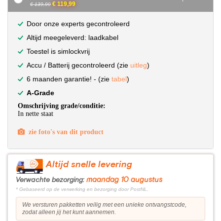
€ 119,99
€ 139,99
Door onze experts gecontroleerd
Altijd meegeleverd: laadkabel
Toestel is simlockvrij
Accu / Batterij gecontroleerd (zie
uitleg
)
6 maanden garantie! - (zie
tabel
)
A-Grade
Omschrijving grade/conditie:
In nette staat
zie foto's van dit product
Altijd snelle levering
maandag 10 augustus
Verwachte bezorging:
* Gebaseerd op de verwerking en bezorging door PostNL.
We versturen pakketten veilig met een unieke ontvangstcode,
zodat alleen jij het kunt aannemen.