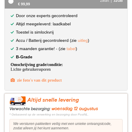
Zwart |
32GB
€ 99,99
Door onze experts gecontroleerd
Altijd meegeleverd: laadkabel
Toestel is simlockvrij
Accu / Batterij gecontroleerd (zie
uitleg
)
3 maanden garantie! - (zie
tabel
)
B-Grade
Omschrijving grade/conditie:
Lichte gebruikerssporen
zie foto's van dit product
Altijd snelle levering
woensdag 12 augustus
Verwachte bezorging:
* Gebaseerd op de verwerking en bezorging door PostNL.
We versturen pakketten veilig met een unieke ontvangstcode,
zodat alleen jij het kunt aannemen.