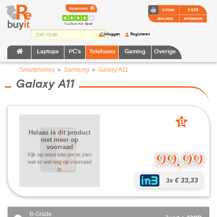
€ 0,00
0 ITEMS
BEKIJKEN
AFREKENEN
TrustScore:
4.2 • Goed
Inloggen
Registeren
Laptops
PC's
Telefoons
Gaming
Overige
Smartphones
»
Samsung
»
Galaxy A11
Galaxy A11
B
grade
Helaas is dit product
niet meer op
voorraad
99,99
Kijk op onze site om te zien
wat er wel nog op voorraad
is
€ 33,33
3x
B-Grade