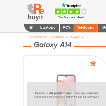
TrustScore:
4.2 • Goed
Laptops
PC's
Telefoons
G
Smartphones
»
Samsung
»
Galaxy A14
Galaxy A14
A
grade
Helaas is dit product niet meer op voorraad
Kijk op onze site om te zien wat er wel nog op voorraad is