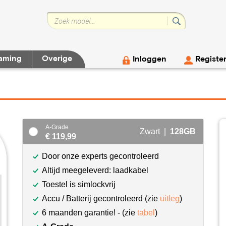
aming
Overige
Inloggen
Registe
A-Grade
Zwart |
128GB
€ 119,99
Door onze experts gecontroleerd
Altijd meegeleverd: laadkabel
Toestel is simlockvrij
Accu / Batterij gecontroleerd (zie
uitleg
)
6 maanden garantie! - (zie
tabel
)