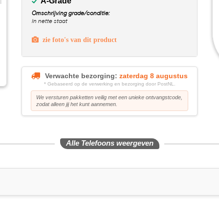
A-Grade
Omschrijving grade/conditie:
In nette staat
zie foto's van dit product
Verwachte bezorging:
zaterdag 8 augustus
* Gebaseerd op de verwerking en bezorging door PostNL.
We versturen pakketten veilig met een unieke ontvangstcode,
zodat alleen jij het kunt aannemen.
Alle Telefoons weergeven