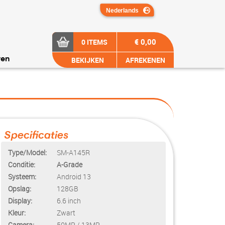
€ 0,00
0 ITEMS
BEKIJKEN
AFREKENEN
ren
Specificaties
Type/Model:
SM-A145R
Conditie:
A-Grade
Systeem:
Android 13
Opslag:
128GB
Display:
6.6 inch
Kleur:
Zwart
Camera:
50MP / 13MP