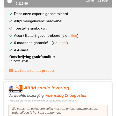
Zwart |
128GB
€ 119,99
Door onze experts gecontroleerd
Altijd meegeleverd: laadkabel
Toestel is simlockvrij
Accu / Batterij gecontroleerd (zie
uitleg
)
6 maanden garantie! - (zie
tabel
)
A-Grade
Omschrijving grade/conditie:
In nette staat
zie foto's van dit product
Altijd snelle levering
woensdag 12 augustus
Verwachte bezorging:
* Gebaseerd op de verwerking en bezorging door PostNL.
We versturen pakketten veilig met een unieke ontvangstcode,
zodat alleen jij het kunt aannemen.