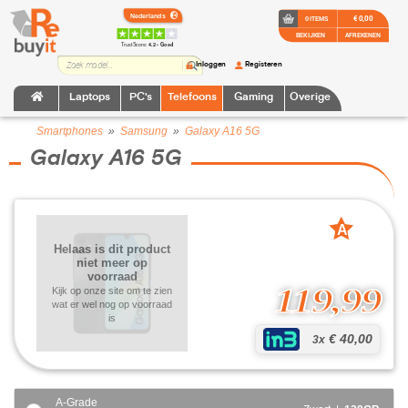
€ 0,00
0 ITEMS
BEKIJKEN
AFREKENEN
TrustScore:
4.2 • Goed
Inloggen
Registeren
Laptops
PC's
Telefoons
Gaming
Overige
Smartphones
»
Samsung
»
Galaxy A16 5G
Galaxy A16 5G
A
grade
Helaas is dit product
niet meer op
voorraad
119,99
Kijk op onze site om te zien
wat er wel nog op voorraad
is
€ 40,00
3x
A-Grade