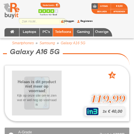
€ 0,00
0 ITEMS
BEKIJKEN
AFREKENEN
TrustScore:
4.2 • Goed
Inloggen
Registeren
Laptops
PC's
Telefoons
Gaming
Overige
Smartphones
»
Samsung
»
Galaxy A16 5G
Galaxy A16 5G
A
grade
Helaas is dit product
niet meer op
voorraad
119,99
Kijk op onze site om te zien
wat er wel nog op voorraad
is
€ 40,00
3x
A-Grade