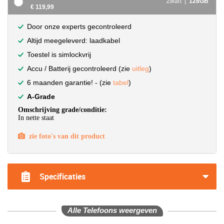
Zwart |
128GB
€ 119,99
Door onze experts gecontroleerd
Altijd meegeleverd: laadkabel
Toestel is simlockvrij
Accu / Batterij gecontroleerd (zie
uitleg
)
6 maanden garantie! - (zie
tabel
)
A-Grade
Omschrijving grade/conditie:
In nette staat
zie foto's van dit product
Specificaties
Alle Telefoons weergeven