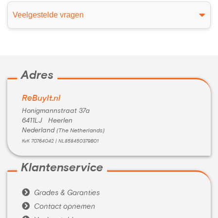
Veelgestelde vragen
Adres
ReBuyIt.nl
Honigmannstraat 37a
6411LJ Heerlen
Nederland
(The Netherlands)
KvK 70764042 | NL858450379B01
Klantenservice

Grades & Garanties

Contact opnemen