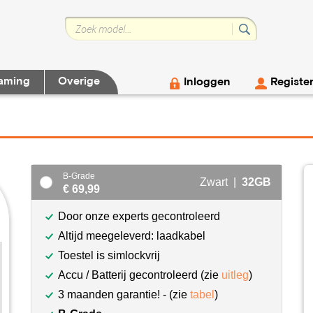
aming
Overige
Inloggen
Registe
B-Grade
Zwart |
32GB
€ 69,99
Door onze experts gecontroleerd
Altijd meegeleverd: laadkabel
Toestel is simlockvrij
Accu / Batterij gecontroleerd (zie
uitleg
)
3 maanden garantie! - (zie
tabel
)