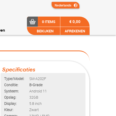
€ 0,00
0 ITEMS
BEKIJKEN
AFREKENEN
ren
Specificaties
Type/Model:
SM-A202F
Conditie:
B-Grade
Systeem:
Android 11
Opslag:
32GB
Display:
5.8 inch
Kleur:
Zwart
Camera:
13MP / 5MP