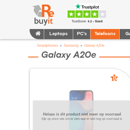
TrustScore:
4.2 • Goed
Laptops
PC's
Telefoons
G
Smartphones
»
Samsung
»
Galaxy A20e
Galaxy A20e
B
grade
Helaas is dit product niet meer op voorraad
Kijk op onze site om te zien wat er wel nog op voorraad is