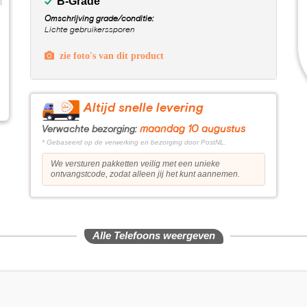
B-Grade
Omschrijving grade/conditie:
Lichte gebruikerssporen
zie foto's van dit product
Altijd snelle levering
maandag 10 augustus
Verwachte bezorging:
* Gebaseerd op de verwerking en bezorging door PostNL.
We versturen pakketten veilig met een unieke
ontvangstcode, zodat alleen jij het kunt aannemen.
Alle Telefoons weergeven