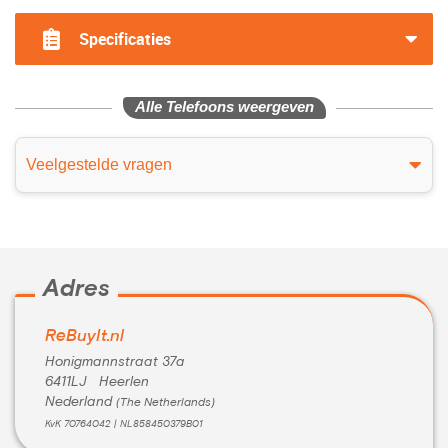
Specificaties
Alle Telefoons weergeven
Veelgestelde vragen
Adres
ReBuyIt.nl
Honigmannstraat 37a
6411LJ Heerlen
Nederland
(The Netherlands)
KvK 70764042 | NL858450379B01