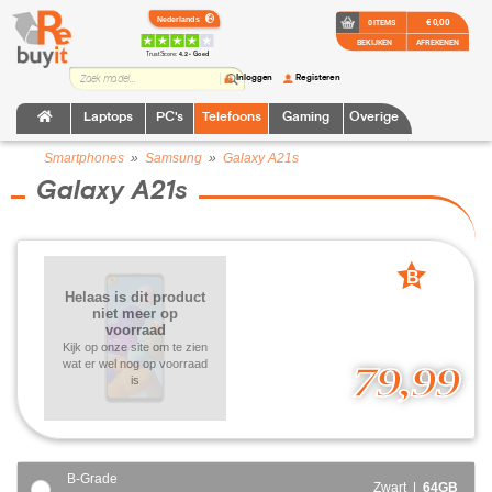
€ 0,00
0 ITEMS
BEKIJKEN
AFREKENEN
TrustScore:
4.2 • Goed
Inloggen
Registeren
Laptops
PC's
Telefoons
Gaming
Overige
Smartphones
»
Samsung
»
Galaxy A21s
Galaxy A21s
B
Helaas is dit product
grade
niet meer op
voorraad
Kijk op onze site om te zien
wat er wel nog op voorraad
79,99
is
B-Grade
Zwart |
64GB