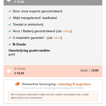
€ 79,99
Door onze experts gecontroleerd
Altijd meegeleverd: laadkabel
Toestel is simlockvrij
Accu / Batterij gecontroleerd (zie
uitleg
)
3 maanden garantie! - (zie
tabel
)
B-Grade
Omschrijving grade/conditie:
goed
C
-Grade
Zwart |
32GB
€ 59,99
Verwachte bezorging:
zaterdag 8 augustus
* Gebaseerd op de verwerking en bezorging door PostNL.
We versturen pakketten veilig met een unieke ontvangstcode, zodat
alleen jij het kunt aannemen.