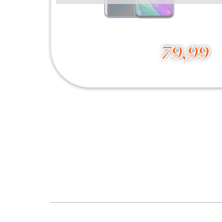
79,99
Galaxy A40
79,99