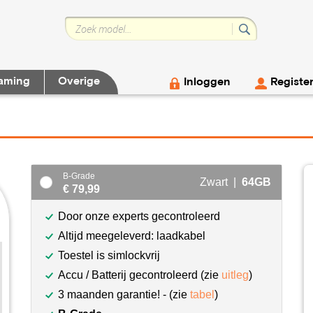
aming
Overige
Inloggen
Registe
B-Grade
Zwart |
64GB
€ 79,99
Door onze experts gecontroleerd
Altijd meegeleverd: laadkabel
Toestel is simlockvrij
Accu / Batterij gecontroleerd (zie
uitleg
)
3 maanden garantie! - (zie
tabel
)