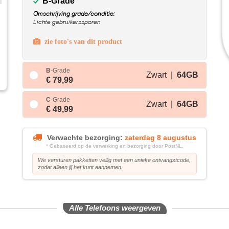
B-Grade
Omschrijving grade/conditie:
Lichte gebruikerssporen
zie foto's van dit product
B
-Grade
Zwart |
64GB
€ 79,99
C
-Grade
Zwart |
64GB
€ 49,99
Verwachte bezorging:
zaterdag 8 augustus
* Gebaseerd op de verwerking en bezorging door PostNL.
We versturen pakketten veilig met een unieke ontvangstcode,
zodat alleen jij het kunt aannemen.
Alle Telefoons weergeven