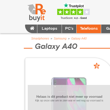
TrustScore:
4.2 • Goed
Laptops
PC's
Telefoons
G
Smartphones
»
Samsung
»
Galaxy A40
Galaxy A40
B
grade
Helaas is dit product niet meer op voorraad
Kijk op onze site om te zien wat er wel nog op voorraad is