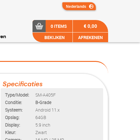
€ 0,00
0 ITEMS
BEKIJKEN
AFREKENEN
ren
Specificaties
Type/Model:
SM-A405F
Conditie:
B-Grade
Systeem:
Android 11.x
Opslag:
64GB
Display:
5.9 inch
Kleur:
Zwart
Camera:
16 MP / 25 MP