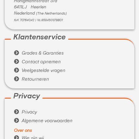
Honigmannstraat 37a
6411LJ Heerlen
Nederland
(The Netherlands)
KvK 70764042 | NL858450379B01
Klantenservice

Grades & Garanties

Contact opnemen

Veelgestelde vragen

Retourneren
Privacy

Privacy

Algemene voorwaarden
Over ons

Wie zijn wij