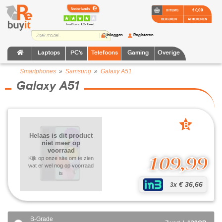
€ 0,00
0 ITEMS
BEKIJKEN
AFREKENEN
TrustScore:
4.2 • Goed
Inloggen
Registeren
Laptops
PC's
Telefoons
Gaming
Overige
Smartphones
»
Samsung
»
Galaxy A51
Galaxy A51
B
grade
Helaas is dit product
niet meer op
voorraad
109,99
Kijk op onze site om te zien
wat er wel nog op voorraad
is
€ 36,66
3x
B-Grade