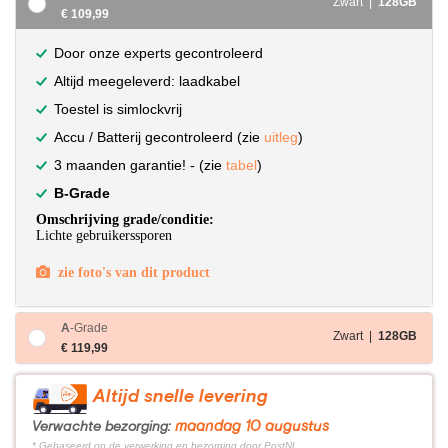
Zwart |
128GB
€ 109,99
Door onze experts gecontroleerd
Altijd meegeleverd: laadkabel
Toestel is simlockvrij
Accu / Batterij gecontroleerd (zie
uitleg
)
3 maanden garantie! - (zie
tabel
)
B-Grade
Omschrijving grade/conditie:
Lichte gebruikerssporen
zie foto's van dit product
A
-Grade
Zwart |
128GB
€ 119,99
Altijd snelle levering
maandag 10 augustus
Verwachte bezorging:
* Gebaseerd op de verwerking en bezorging door PostNL.