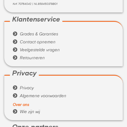
KvK 70764042 | NL858450379B01
Klantenservice

Grades & Garanties

Contact opnemen

Veelgestelde vragen

Retourneren
Privacy

Privacy

Algemene voorwaarden
Over ons

Wie zijn wij