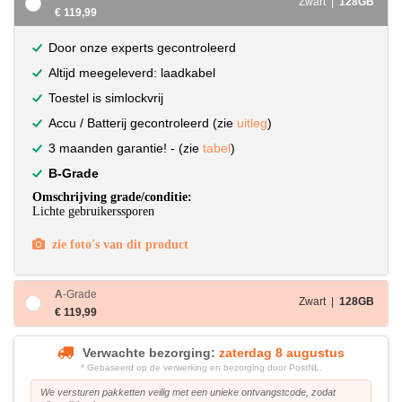
Zwart |
128GB
€ 119,99
Door onze experts gecontroleerd
Altijd meegeleverd: laadkabel
Toestel is simlockvrij
Accu / Batterij gecontroleerd (zie
uitleg
)
3 maanden garantie! - (zie
tabel
)
B-Grade
Omschrijving grade/conditie:
Lichte gebruikerssporen
zie foto's van dit product
A
-Grade
Zwart |
128GB
€ 119,99
Verwachte bezorging:
zaterdag 8 augustus
* Gebaseerd op de verwerking en bezorging door PostNL.
We versturen pakketten veilig met een unieke ontvangstcode, zodat