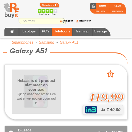
€ 0,00
0 ITEMS
BEKIJKEN
AFREKENEN
TrustScore:
4.2 • Goed
Inloggen
Registeren
Laptops
PC's
Telefoons
Gaming
Overige
Smartphones
»
Samsung
»
Galaxy A51
Galaxy A51
B
grade
Helaas is dit product
niet meer op
voorraad
119,99
Kijk op onze site om te zien
wat er wel nog op voorraad
is
€ 40,00
3x
B-Grade