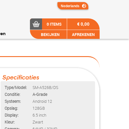
€ 0,00
0 ITEMS
BEKIJKEN
AFREKENEN
ren
Specificaties
Type/Model:
SM-A526B/DS
Conditie:
A-Grade
Systeem:
Android 12
Opslag:
128GB
Display:
6.5 inch
Kleur:
Zwart
Camera:
64MP / 32MP