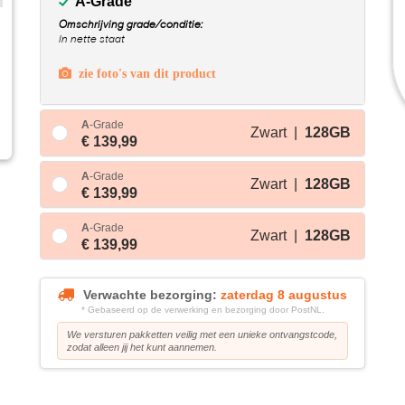
A-Grade
Omschrijving grade/conditie:
In nette staat
zie foto's van dit product
A
-Grade
Zwart |
128GB
€ 139,99
A
-Grade
Zwart |
128GB
€ 139,99
A
-Grade
Zwart |
128GB
€ 139,99
Verwachte bezorging:
zaterdag 8 augustus
* Gebaseerd op de verwerking en bezorging door PostNL.
We versturen pakketten veilig met een unieke ontvangstcode,
zodat alleen jij het kunt aannemen.