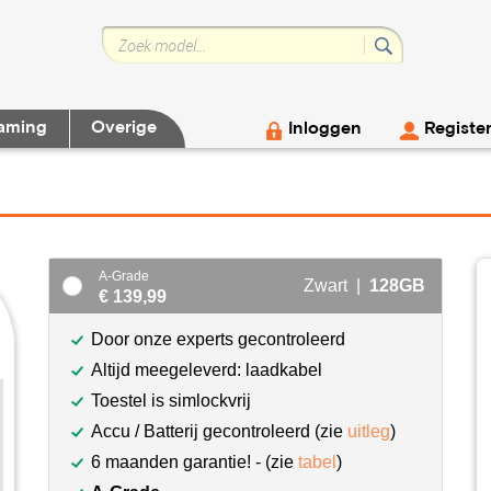
aming
Overige
Inloggen
Registe
A-Grade
Zwart |
128GB
€ 139,99
Door onze experts gecontroleerd
Altijd meegeleverd: laadkabel
Toestel is simlockvrij
Accu / Batterij gecontroleerd (zie
uitleg
)
6 maanden garantie! - (zie
tabel
)