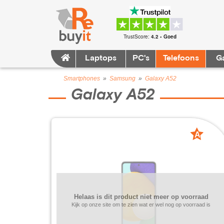
TrustScore:
4.2 • Goed
Laptops
PC's
Telefoons
G
Smartphones
»
Samsung
»
Galaxy A52
Galaxy A52
A
grade
Helaas is dit product niet meer op voorraad
Kijk op onze site om te zien wat er wel nog op voorraad is