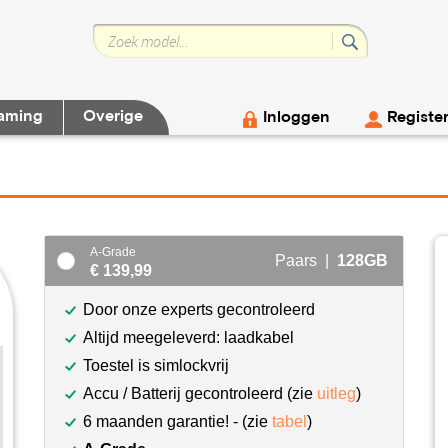
aming
Overige
Inloggen
Registe
A-Grade
Paars |
128GB
€ 139,99
Door onze experts gecontroleerd
Altijd meegeleverd: laadkabel
Toestel is simlockvrij
Accu / Batterij gecontroleerd (zie
uitleg
)
6 maanden garantie! - (zie
tabel
)