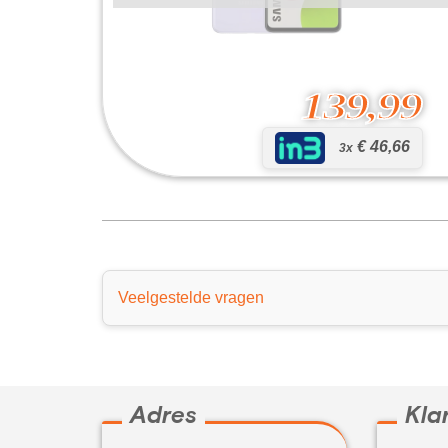
139,99
€ 46,66
3x
Galaxy A52 5G
139,99
Veelgestelde vragen
Adres
Kla