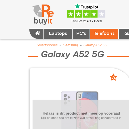
TrustScore:
4.2 • Goed
Laptops
PC's
Telefoons
G
Smartphones
»
Samsung
»
Galaxy A52 5G
Galaxy A52 5G
A
grade
Helaas is dit product niet meer op voorraad
Kijk op onze site om te zien wat er wel nog op voorraad is