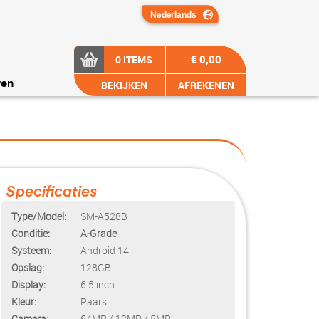
€ 0,00
0 ITEMS
BEKIJKEN
AFREKENEN
ren
Specificaties
Type/Model:
SM-A528B
Conditie:
A-Grade
Systeem:
Android 14
Opslag:
128GB
Display:
6.5 inch
Kleur:
Paars
Camera:
64MP / 12MP / 5MP