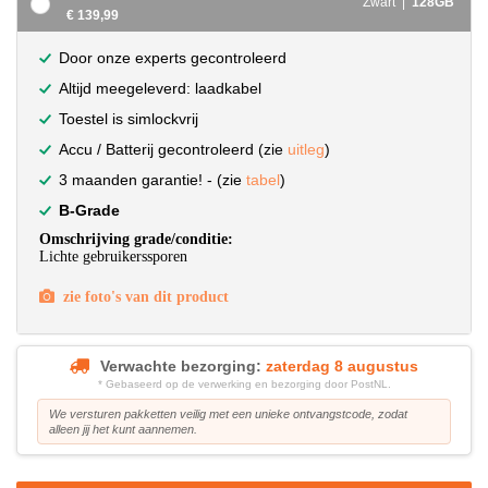
Zwart |
128GB
€ 139,99
Door onze experts gecontroleerd
Altijd meegeleverd: laadkabel
Toestel is simlockvrij
Accu / Batterij gecontroleerd (zie
uitleg
)
3 maanden garantie! - (zie
tabel
)
B-Grade
Omschrijving grade/conditie:
Lichte gebruikerssporen
zie foto's van dit product
Verwachte bezorging:
zaterdag 8 augustus
* Gebaseerd op de verwerking en bezorging door PostNL.
We versturen pakketten veilig met een unieke ontvangstcode, zodat
alleen jij het kunt aannemen.