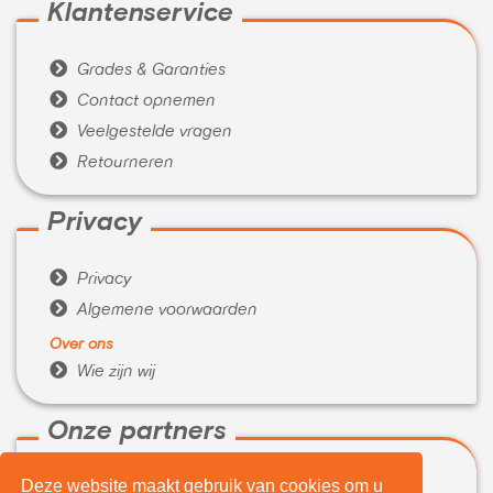
Klantenservice

Grades & Garanties

Contact opnemen

Veelgestelde vragen

Retourneren
Privacy

Privacy

Algemene voorwaarden
Over ons

Wie zijn wij
Onze partners
Deze website maakt gebruik van cookies om u

WeBuyIt.nl