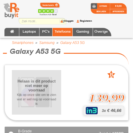
€ 0,00
0 ITEMS
BEKIJKEN
AFREKENEN
TrustScore:
4.2 • Goed
Inloggen
Registeren
Laptops
PC's
Telefoons
Gaming
Overige
Smartphones
»
Samsung
»
Galaxy A53 5G
Galaxy A53 5G
B
grade
Helaas is dit product
niet meer op
voorraad
139,99
Kijk op onze site om te zien
wat er wel nog op voorraad
is
€ 46,66
3x
B-Grade