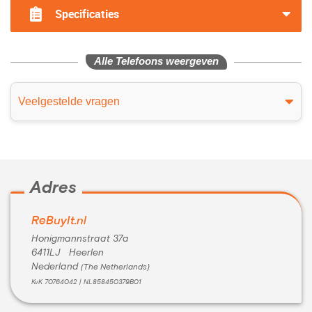
Specificaties
Alle Telefoons weergeven
Veelgestelde vragen
Adres
ReBuyIt.nl
Honigmannstraat 37a
6411LJ Heerlen
Nederland
(The Netherlands)
KvK 70764042 | NL858450379B01