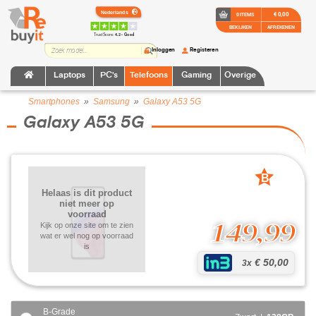
€ 0,00
0 ITEMS
BEKIJKEN
AFREKENEN
TrustScore:
4.2 • Goed
Inloggen
Registeren
Laptops
PC's
Telefoons
Gaming
Overige
Smartphones
»
Samsung
»
Galaxy A53 5G
Galaxy A53 5G
B
grade
Helaas is dit product
niet meer op
voorraad
149,99
Kijk op onze site om te zien
wat er wel nog op voorraad
is
€ 50,00
3x
B-Grade