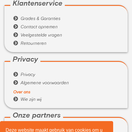
Klantenservice

Grades & Garanties

Contact opnemen

Veelgestelde vragen

Retourneren
Privacy

Privacy

Algemene voorwaarden
Over ons

Wie zijn wij
Onze partners
Deze website maakt gebruik van cookies om u

WeBuyIt.nl