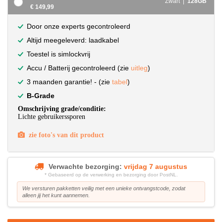
Zwart |
128GB
€ 149,99
Door onze experts gecontroleerd
Altijd meegeleverd: laadkabel
Toestel is simlockvrij
Accu / Batterij gecontroleerd (zie
uitleg
)
3 maanden garantie! - (zie
tabel
)
B-Grade
Omschrijving grade/conditie:
Lichte gebruikerssporen
zie foto's van dit product
Verwachte bezorging:
vrijdag 7 augustus
* Gebaseerd op de verwerking en bezorging door PostNL.
We versturen pakketten veilig met een unieke ontvangstcode, zodat
alleen jij het kunt aannemen.