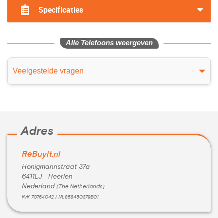
Specificaties
Alle Telefoons weergeven
Veelgestelde vragen
Adres
ReBuyIt.nl
Honigmannstraat 37a
6411LJ Heerlen
Nederland
(The Netherlands)
KvK 70764042 | NL858450379B01