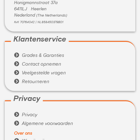
Honigmannstraat 37a
6411LJ Heerlen
Nederland
(The Netherlands)
KvK 70764042 | NL858450379B01
Klantenservice

Grades & Garanties

Contact opnemen

Veelgestelde vragen

Retourneren
Privacy

Privacy

Algemene voorwaarden
Over ons