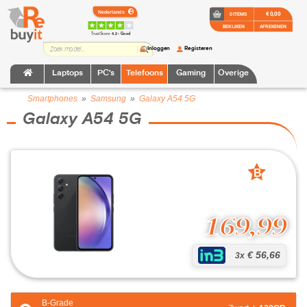
€ 0,00
0 ITEMS
BEKIJKEN
AFREKENEN
TrustScore:
4.2 • Goed
Inloggen
Registeren
Laptops
PC's
Telefoons
Gaming
Overige
Smartphones
»
Samsung
»
Galaxy A54 5G
Galaxy A54 5G
B
grade
169,99
€ 56,66
3x
B-Grade