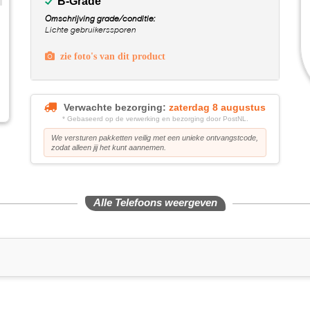
B-Grade
Omschrijving grade/conditie:
Lichte gebruikerssporen
zie foto's van dit product
Verwachte bezorging:
zaterdag 8 augustus
* Gebaseerd op de verwerking en bezorging door PostNL.
We versturen pakketten veilig met een unieke ontvangstcode,
zodat alleen jij het kunt aannemen.
Alle Telefoons weergeven