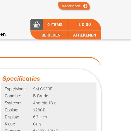
€ 0,00
0 ITEMS
BEKIJKEN
AFREKENEN
ren
Specificaties
Type/Model:
SM-G980F
Conditie:
B-Grade
Systeem:
Android 13.x
Opslag:
128GB
Display:
6.7 inch
Kleur:
Grijs
Camera:
64MP / 12MP