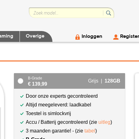
aming
Overige
Inloggen
Registe
B-Grade
Grijs |
128GB
€ 139,99
Door onze experts gecontroleerd
Altijd meegeleverd: laadkabel
Toestel is simlockvrij
Accu / Batterij gecontroleerd (zie
uitleg
)
3 maanden garantie! - (zie
tabel
)