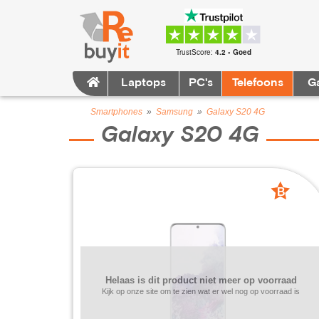
TrustScore:
4.2 • Goed
Laptops
PC's
Telefoons
G
Smartphones
»
Samsung
»
Galaxy S20 4G
Galaxy S20 4G
B
grade
Helaas is dit product niet meer op voorraad
Kijk op onze site om te zien wat er wel nog op voorraad is