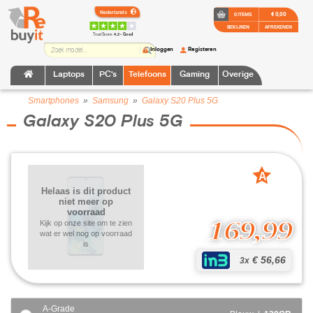
€ 0,00
0 ITEMS
BEKIJKEN
AFREKENEN
TrustScore:
4.2 • Goed
Inloggen
Registeren
Laptops
PC's
Telefoons
Gaming
Overige
Smartphones
»
Samsung
»
Galaxy S20 Plus 5G
Galaxy S20 Plus 5G
A
grade
Helaas is dit product
niet meer op
voorraad
169,99
Kijk op onze site om te zien
wat er wel nog op voorraad
is
€ 56,66
3x
A-Grade