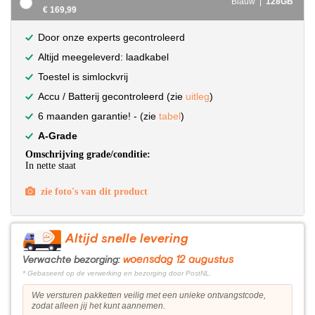
Blauw |
128GB
€ 169,99
Door onze experts gecontroleerd
Altijd meegeleverd: laadkabel
Toestel is simlockvrij
Accu / Batterij gecontroleerd (zie
uitleg
)
6 maanden garantie! - (zie
tabel
)
A-Grade
Omschrijving grade/conditie:
In nette staat
zie foto's van dit product
Altijd snelle levering
woensdag 12 augustus
Verwachte bezorging:
* Gebaseerd op de verwerking en bezorging door PostNL.
We versturen pakketten veilig met een unieke ontvangstcode,
zodat alleen jij het kunt aannemen.