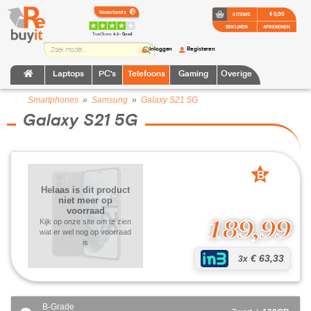
€ 0,00
0 ITEMS
BEKIJKEN
AFREKENEN
TrustScore:
4.2 • Goed
Inloggen
Registeren
Laptops
PC's
Telefoons
Gaming
Overige
Smartphones
»
Samsung
»
Galaxy S21 5G
Galaxy S21 5G
B
grade
Helaas is dit product
niet meer op
voorraad
189,99
Kijk op onze site om te zien
wat er wel nog op voorraad
is
€ 63,33
3x
B-Grade