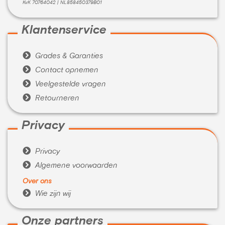
KvK 70764042 | NL858450379B01
Klantenservice

Grades & Garanties

Contact opnemen

Veelgestelde vragen

Retourneren
Privacy

Privacy

Algemene voorwaarden
Over ons

Wie zijn wij
Onze partners