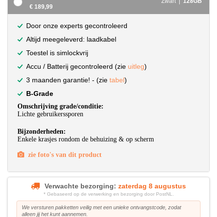
Zwart |
128GB
€ 189,99
Door onze experts gecontroleerd
Altijd meegeleverd: laadkabel
Toestel is simlockvrij
Accu / Batterij gecontroleerd (zie
uitleg
)
3 maanden garantie! - (zie
tabel
)
B-Grade
Omschrijving grade/conditie:
Lichte gebruikerssporen
Bijzonderheden:
Enkele krasjes rondom de behuizing & op scherm
zie foto's van dit product
Verwachte bezorging:
zaterdag 8 augustus
* Gebaseerd op de verwerking en bezorging door PostNL.
We versturen pakketten veilig met een unieke ontvangstcode, zodat
alleen jij het kunt aannemen.