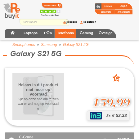
€ 0,00
0 ITEMS
BEKIJKEN
AFREKENEN
TrustScore:
4.2 • Goed
Inloggen
Registeren
Laptops
PC's
Telefoons
Gaming
Overige
Smartphones
»
Samsung
»
Galaxy S21 5G
Galaxy S21 5G
C
grade
Helaas is dit product
niet meer op
voorraad
159,99
Kijk op onze site om te zien
wat er wel nog op voorraad
is
€ 53,33
3x
C-Grade