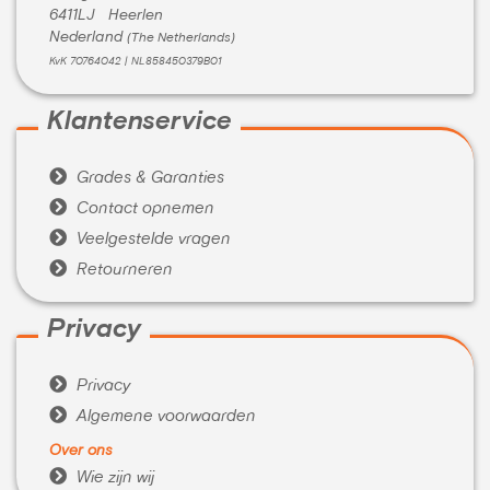
6411LJ Heerlen
Nederland
(The Netherlands)
KvK 70764042 | NL858450379B01
Klantenservice

Grades & Garanties

Contact opnemen

Veelgestelde vragen

Retourneren
Privacy

Privacy

Algemene voorwaarden
Over ons

Wie zijn wij