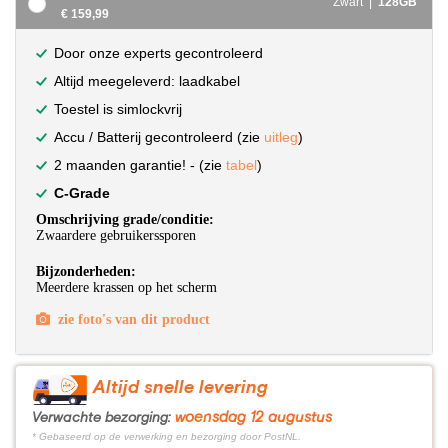
Zwart |
128GB
€ 159,99
Door onze experts gecontroleerd
Altijd meegeleverd: laadkabel
Toestel is simlockvrij
Accu / Batterij gecontroleerd (zie
uitleg
)
2 maanden garantie! - (zie
tabel
)
C-Grade
Omschrijving grade/conditie:
Zwaardere gebruikerssporen
Bijzonderheden:
Meerdere krassen op het scherm
zie foto's van dit product
Altijd snelle levering
woensdag 12 augustus
Verwachte bezorging:
* Gebaseerd op de verwerking en bezorging door PostNL.