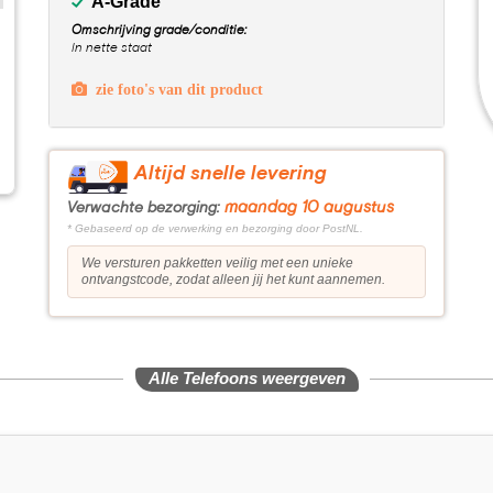
A-Grade
Omschrijving grade/conditie:
In nette staat
zie foto's van dit product
Altijd snelle levering
maandag 10 augustus
Verwachte bezorging:
* Gebaseerd op de verwerking en bezorging door PostNL.
We versturen pakketten veilig met een unieke
ontvangstcode, zodat alleen jij het kunt aannemen.
Alle Telefoons weergeven