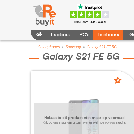
TrustScore:
4.2 • Goed
Laptops
PC's
Telefoons
G
Smartphones
»
Samsung
»
Galaxy S21 FE 5G
Galaxy S21 FE 5G
A
grade
Helaas is dit product niet meer op voorraad
Kijk op onze site om te zien wat er wel nog op voorraad is