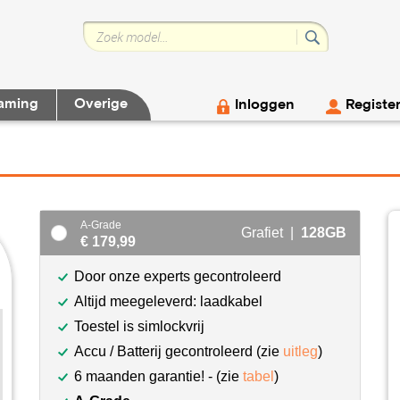
aming
Overige
Inloggen
Registe
A-Grade
Grafiet |
128GB
€ 179,99
Door onze experts gecontroleerd
Altijd meegeleverd: laadkabel
Toestel is simlockvrij
Accu / Batterij gecontroleerd (zie
uitleg
)
6 maanden garantie! - (zie
tabel
)