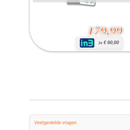
179,99
€ 60,00
3x
Galaxy S21 FE 5G
179,99
Veelgestelde vragen