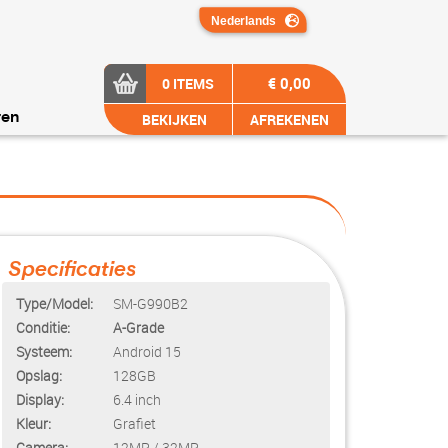
€ 0,00
0 ITEMS
BEKIJKEN
AFREKENEN
ren
Specificaties
Type/Model:
SM-G990B2
Conditie:
A-Grade
Systeem:
Android 15
Opslag:
128GB
Display:
6.4 inch
Kleur:
Grafiet
Camera:
12MP / 32MP