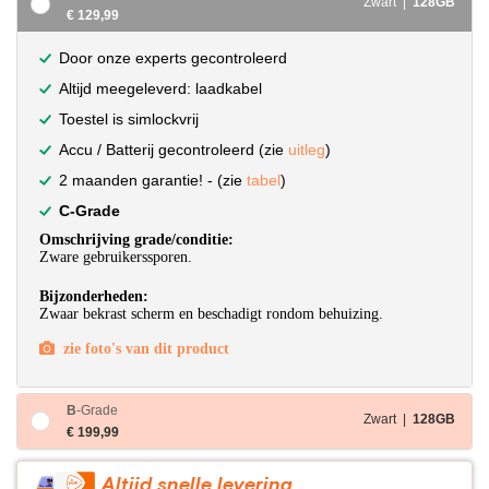
Zwart |
128GB
€ 129,99
Door onze experts gecontroleerd
Altijd meegeleverd: laadkabel
Toestel is simlockvrij
Accu / Batterij gecontroleerd (zie
uitleg
)
2 maanden garantie! - (zie
tabel
)
C-Grade
Omschrijving grade/conditie:
Zware gebruikerssporen.
Bijzonderheden:
Zwaar bekrast scherm en beschadigt rondom behuizing.
zie foto's van dit product
B
-Grade
Zwart |
128GB
€ 199,99
Altijd snelle levering