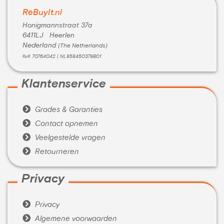
ReBuyIt.nl
Honigmannstraat 37a
6411LJ Heerlen
Nederland
(The Netherlands)
KvK 70764042 | NL858450379B01
Klantenservice

Grades & Garanties

Contact opnemen

Veelgestelde vragen

Retourneren
Privacy

Privacy

Algemene voorwaarden