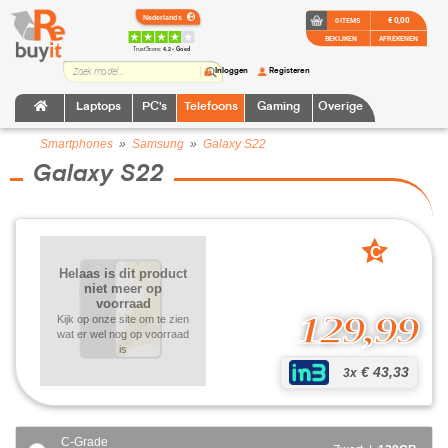
€ 0,00
0 ITEMS
BEKIJKEN
AFREKENEN
TrustScore:
4.2 • Goed
Inloggen
Registeren
Laptops
PC's
Telefoons
Gaming
Overige
Smartphones
»
Samsung
»
Galaxy S22
Galaxy S22
C
grade
Helaas is dit product
niet meer op
voorraad
129,99
Kijk op onze site om te zien
wat er wel nog op voorraad
is
€ 43,33
3x
C-Grade