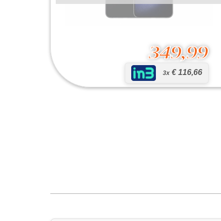
349,99
€ 116,66
3x
Galaxy S23 Plus
349,99