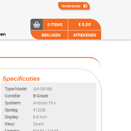
€ 0,00
0 ITEMS
BEKIJKEN
AFREKENEN
ren
Specificaties
Type/Model:
SM-S916B
Conditie:
B-Grade
Systeem:
Android 16.x
Opslag:
512GB
Display:
6.6 inch
Kleur:
Zwart
Camera:
50MP / 12MP