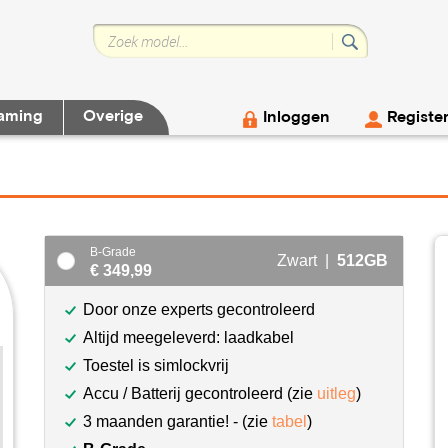
aming
Overige
Inloggen
Registe
B-Grade
Zwart |
512GB
€ 349,99
Door onze experts gecontroleerd
Altijd meegeleverd: laadkabel
Toestel is simlockvrij
Accu / Batterij gecontroleerd (zie
uitleg
)
3 maanden garantie! - (zie
tabel
)