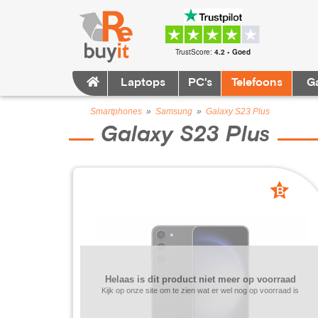
TrustScore:
4.2 • Goed
Laptops
PC's
Telefoons
G
Smartphones
»
Samsung
»
Galaxy S23 Plus
Galaxy S23 Plus
B
grade
Helaas is dit product niet meer op voorraad
Kijk op onze site om te zien wat er wel nog op voorraad is