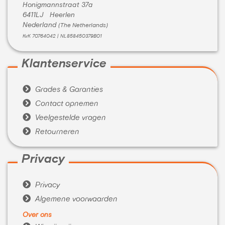
Honigmannstraat 37a
6411LJ Heerlen
Nederland
(The Netherlands)
KvK 70764042 | NL858450379B01
Klantenservice

Grades & Garanties

Contact opnemen

Veelgestelde vragen

Retourneren
Privacy

Privacy

Algemene voorwaarden
Over ons