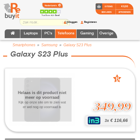
€ 0,00
0 ITEMS
BEKIJKEN
AFREKENEN
TrustScore:
4.2 • Goed
Inloggen
Registeren
Laptops
PC's
Telefoons
Gaming
Overige
Smartphones
»
Samsung
»
Galaxy S23 Plus
Galaxy S23 Plus
B
grade
Helaas is dit product niet
meer op voorraad
349,99
Kijk op onze site om te zien wat
er wel nog op voorraad is
€ 116,66
3x