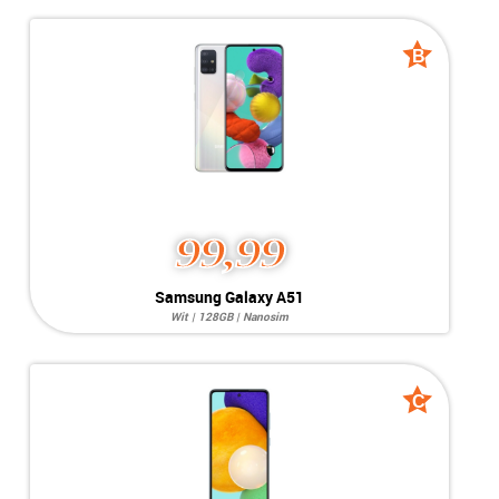
Systeem:
Android 16
Opslag:
64MP / 32MP
Display:
6.5 inch
Kleur:
B
B
Camera:
128GB
grade
grade
Simkaart:
Nanosim
Conditie:
B-Grade
99,99
Samsung Galaxy A51
Wit | 128GB | Nanosim
Systeem:
Android 13
Opslag:
48MP / 32MP
Display:
6.5 inch
Kleur:
C
C
Camera:
128GB
grade
grade
Simkaart:
Nanosim
Conditie:
B-Grade