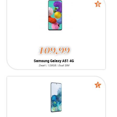
B
B
MEER INFO
NU KOPEN
grade
grade
109,99
Samsung Galaxy A51 4G
Zwart | 128GB | Dual SIM
Systeem:
Android 11.x
Opslag:
25MP / 25MP
Display:
6.5 inch
Kleur:
Zwart
C
C
Camera:
128GB
grade
grade
Simkaart:
Dual SIM
Conditie:
B-Grade