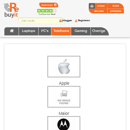
€ 0,00
0 ITEMS
BEKIJKEN
AFREKENEN
TrustScore:
4.2 • Goed
Inloggen
Registeren
Laptops
PC's
Telefoons
Gaming
Overige
Apple
Maior