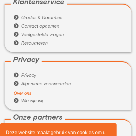
Klantenservice

Grades & Garanties

Contact opnemen

Veelgestelde vragen

Retourneren
Privacy

Privacy

Algemene voorwaarden
Over ons

Wie zijn wij
Onze partners
Deze website maakt gebruik van cookies om u

WeBuyIt.nl