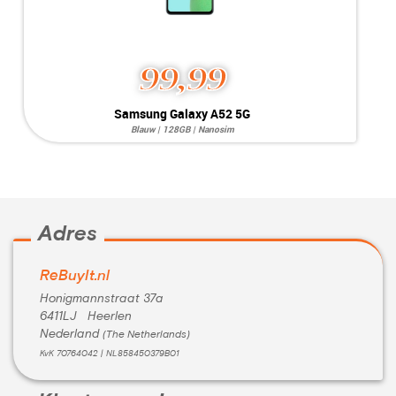
99,99
Samsung Galaxy A52 5G
Blauw | 128GB | Nanosim
Systeem:
Android 11.0
Opslag:
64MP / 32MP
Display:
6.5 inch
Kleur:
Camera:
128GB
Simkaart:
Nanosim
Adres
Conditie:
C-Grade
ReBuyIt.nl
Honigmannstraat 37a
6411LJ Heerlen
Nederland
(The Netherlands)
KvK 70764042 | NL858450379B01