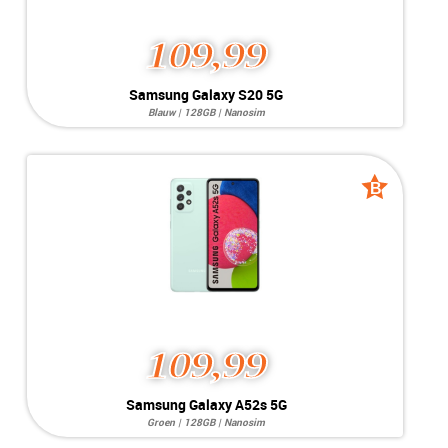
109,99
Samsung Galaxy S20 5G
Blauw | 128GB | Nanosim
Systeem:
Android 11.0
Opslag:
12MP / 10MP
Display:
6.7 inch
Kleur:
B
B
Camera:
128GB
grade
grade
Simkaart:
Nanosim
Conditie:
C-Grade
109,99
Samsung Galaxy A52s 5G
Groen | 128GB | Nanosim