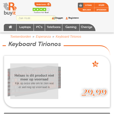
€ 0,00
0 ITEMS
BEKIJKEN
AFREKENEN
TrustScore:
4.2 • Goed
Inloggen
Registeren
Laptops
PC's
Telefoons
Gaming
Overige
Toetsenborden
»
Esperanza
»
Keyboard Tirionos
Keyboard Tirionos
N
nieuw
Helaas is dit product niet
meer op voorraad
Kijk op onze site om te zien wat
er wel nog op voorraad is
29,99