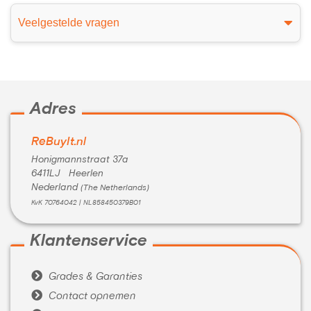
Veelgestelde vragen
Adres
ReBuyIt.nl
Honigmannstraat 37a
6411LJ Heerlen
Nederland
(The Netherlands)
KvK 70764042 | NL858450379B01
Klantenservice

Grades & Garanties

Contact opnemen