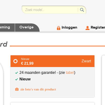
aming
Overige
Inloggen
Registe
rd
Nieuw
Zwart
€ 21,99
24 maanden garantie! - (zie
tabel
)
Nieuw
zie foto's van dit product