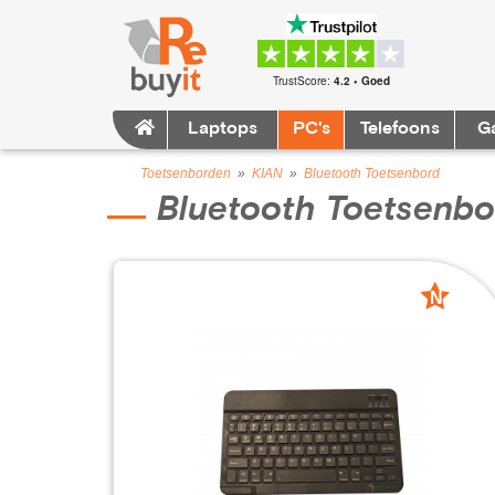
TrustScore:
4.2 • Goed
Laptops
PC's
Telefoons
G
Toetsenborden
»
KIAN
»
Bluetooth Toetsenbord
Bluetooth Toetsenbo
N
nieuw