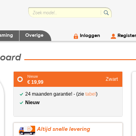
aming
Overige
Inloggen
Registe
board
Nieuw
Zwart
€ 19,99
24 maanden garantie! - (zie
tabel
)
Nieuw
Altijd snelle levering