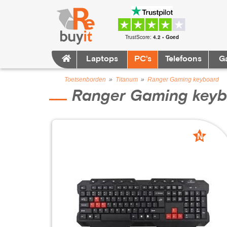
TrustScore:
4.2 • Goed
Laptops
PC's
Telefoons
G
Toetsenborden
»
Titanum
»
Ranger Gaming keyboard
Ranger Gaming key
N
nieuw