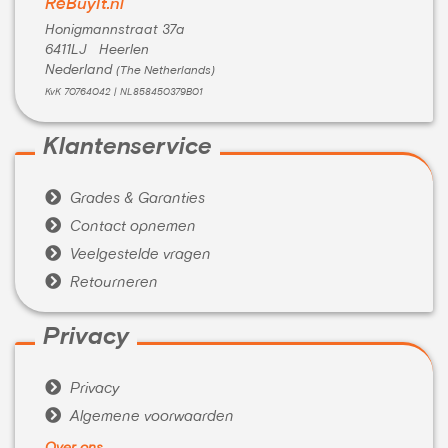
ReBuyIt.nl
Honigmannstraat 37a
6411LJ Heerlen
Nederland
(The Netherlands)
KvK 70764042 | NL858450379B01
Klantenservice

Grades & Garanties

Contact opnemen

Veelgestelde vragen

Retourneren
Privacy

Privacy

Algemene voorwaarden