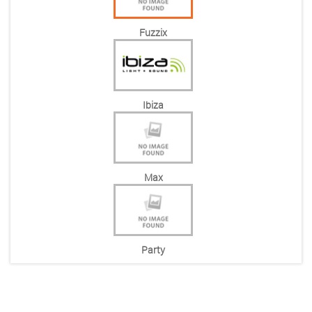
Fuzzix
Ibiza
Max
Party