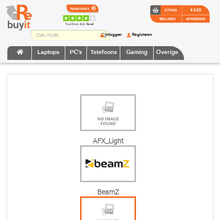
€ 0,00
0 ITEMS
BEKIJKEN
AFREKENEN
TrustScore:
4.2 • Goed
Inloggen
Registeren
Laptops
PC's
Telefoons
Gaming
Overige
AFX_Light
BeamZ