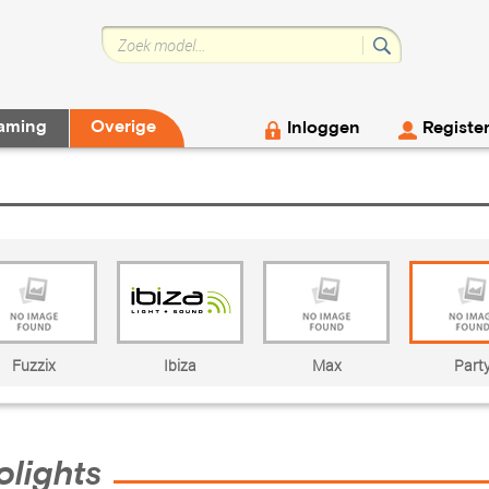
aming
Overige
Inloggen
Registe
Fuzzix
Ibiza
Max
Part
olights