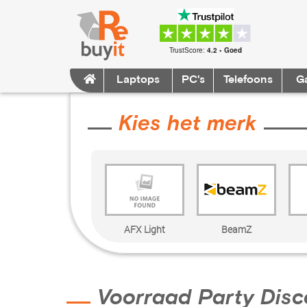
TrustScore:
4.2 • Goed
Laptops
PC's
Telefoons
G
Kies het merk
AFX Light
BeamZ
Voorraad Party Disc