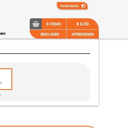
€ 0,00
0 ITEMS
BEKIJKEN
AFREKENEN
ren
y