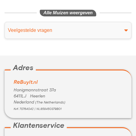
Alle Muizen weergeven
Veelgestelde vragen
Adres
ReBuyIt.nl
Honigmannstraat 37a
6411LJ Heerlen
Nederland
(The Netherlands)
KvK 70764042 | NL858450379B01
Klantenservice