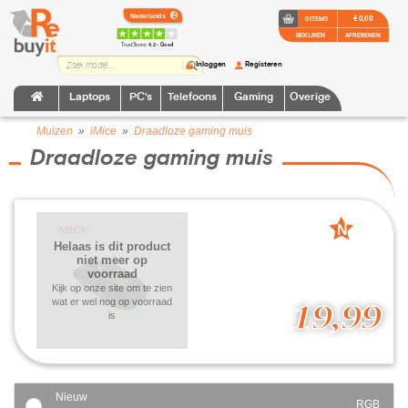
€ 0,00
0 ITEMS
BEKIJKEN
AFREKENEN
TrustScore:
4.2 • Goed
Inloggen
Registeren
Laptops
PC's
Telefoons
Gaming
Overige
Muizen
»
iMice
»
Draadloze gaming muis
Draadloze gaming muis
N
Helaas is dit product
nieuw
niet meer op
voorraad
Kijk op onze site om te zien
wat er wel nog op voorraad
19,99
is
Nieuw
RGB