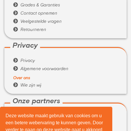

Grades & Garanties

Contact opnemen

Veelgestelde vragen

Retourneren
Privacy

Privacy

Algemene voorwaarden
Over ons

Wie zijn wij
Onze partners
Deze website maakt gebruik van cookies om u

WeBuyIt.nl
een betere webervaring te kunnen geven. Door

LaptopVerkopen.eu
verder te gaan op deze website gaat u akkoord