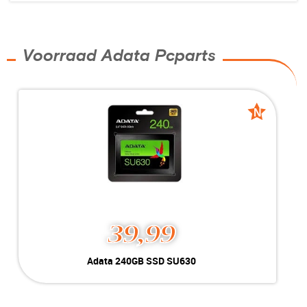
Voorraad Adata Pcparts
N
N
nieuw
nieuw
39,99
Adata 240GB SSD SU630
Opslag:
240GB SSD
Kleur:
Zwart