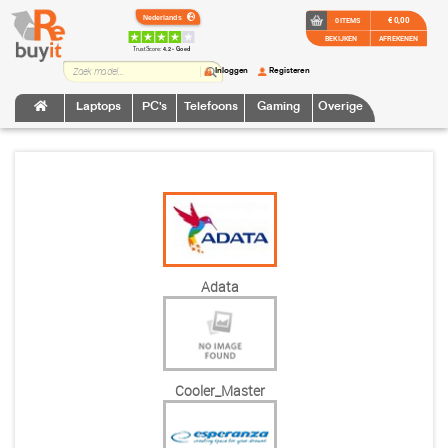
€ 0,00
0 ITEMS
BEKIJKEN
AFREKENEN
TrustScore:
4.2 • Goed
Inloggen
Registeren
Laptops
PC's
Telefoons
Gaming
Overige
Adata
Cooler_Master