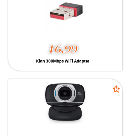
new
16,99
Kian 300Mbps WiFi Adapter
Kleur:
Zwart
Conditie:
Nieuw
Inclusief:
2.4GHz - 802.11n/g/b - 300Mbps
N
N
new
new