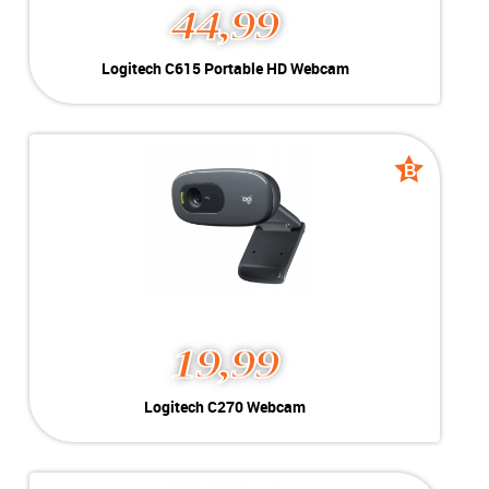
44,99
Logitech C615 Portable HD Webcam
Kleur:
Zwart
Conditie:
Nieuw
Inclusief:
HD 1080p / 30 fps | 360 rotation
B
B
grade
grade
19,99
Logitech C270 Webcam
Kleur:
Zwart
Conditie:
B-Grade