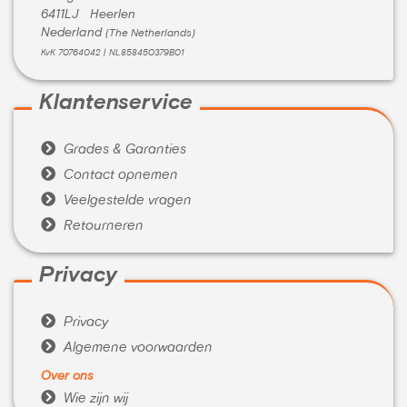
6411LJ Heerlen
Nederland
(The Netherlands)
KvK 70764042 | NL858450379B01
Klantenservice

Grades & Garanties

Contact opnemen

Veelgestelde vragen

Retourneren
Privacy

Privacy

Algemene voorwaarden
Over ons

Wie zijn wij