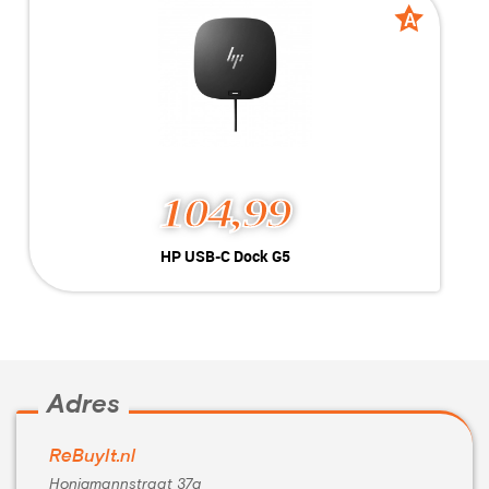
Inclusief:
A
A
grade
grade
104,99
HP USB-C Dock G5
Kleur:
Zwart
Conditie:
A-Grade
Inclusief:
Met stroomkabel
Adres
ReBuyIt.nl
Honigmannstraat 37a