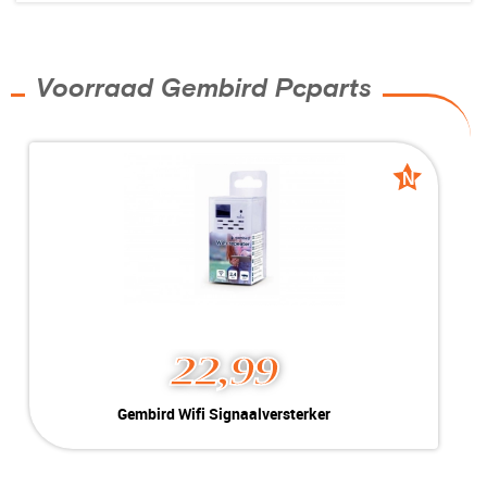
Voorraad Gembird Pcparts
N
N
nieuw
nieuw
22,99
Gembird Wifi Signaalversterker
Kleur:
Wit
Conditie:
New