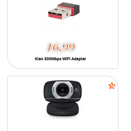
new
16,99
Kian 300Mbps WiFi Adapter
Kleur:
Zwart
Conditie:
Nieuw
Inclusief:
2.4GHz - 802.11n/g/b - 300Mbps
N
N
new
new