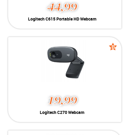
44,99
Logitech C615 Portable HD Webcam
Kleur:
Zwart
Conditie:
Nieuw
Inclusief:
HD 1080p / 30 fps | 360 rotation
B
B
grade
grade
19,99
Logitech C270 Webcam
Kleur:
Zwart
Conditie:
B-Grade