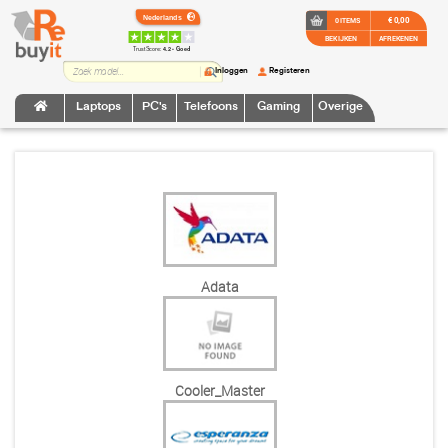
€ 0,00
0 ITEMS
BEKIJKEN
AFREKENEN
TrustScore:
4.2 • Goed
Inloggen
Registeren
Laptops
PC's
Telefoons
Gaming
Overige
Adata
Cooler_Master