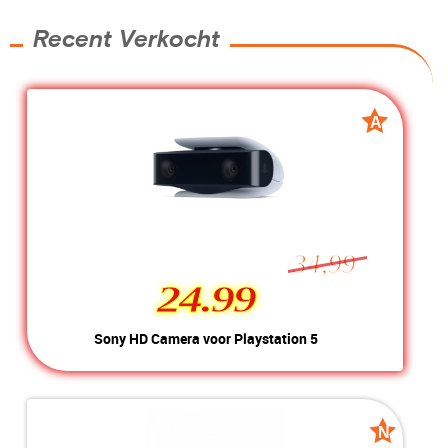
Inclusief:
300 Mbps
Voorraad:
4 stuks
Recent Verkocht
MEER INFO
NU KOPEN
A
A
grade
grade
34,99
24.99
24.99
Sony HD Camera voor Playstation 5
Kleur:
Wit
Conditie:
A-Grade
Inclusief:
Compleet met doos
N
N
new