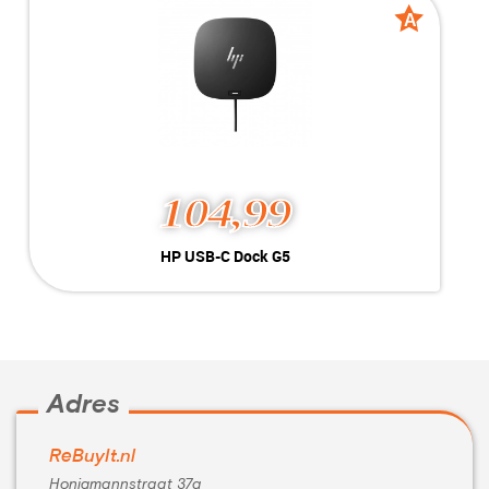
Inclusief:
A
A
grade
grade
104,99
HP USB-C Dock G5
Kleur:
Zwart
Conditie:
A-Grade
Inclusief:
Met stroomkabel
Adres
ReBuyIt.nl
Honigmannstraat 37a