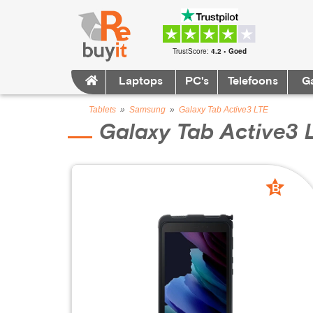
TrustScore:
4.2 • Goed
Laptops
PC's
Telefoons
G
Tablets
»
Samsung
»
Galaxy Tab Active3 LTE
Galaxy Tab Active3 
B
grade