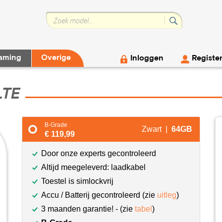
aming
Overige
Inloggen
Registe
LTE
B-Grade
Zwart |
64GB
€ 119,99
Door onze experts gecontroleerd
Altijd meegeleverd: laadkabel
Toestel is simlockvrij
Accu / Batterij gecontroleerd (zie
uitleg
)
3 maanden garantie! - (zie
tabel
)