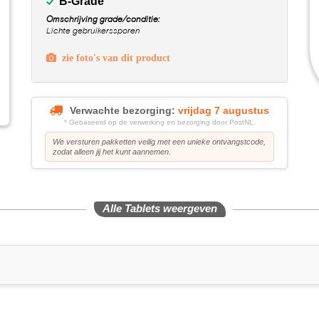
B-Grade
Omschrijving grade/conditie:
Lichte gebruikerssporen
zie foto's van dit product
Verwachte bezorging:
vrijdag 7 augustus
* Gebaseerd op de verwerking en bezorging door PostNL.
We versturen pakketten veilig met een unieke ontvangstcode,
zodat alleen jij het kunt aannemen.
Alle Tablets weergeven