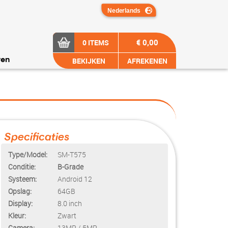
€ 0,00
0 ITEMS
BEKIJKEN
AFREKENEN
ren
Specificaties
Type/Model:
SM-T575
Conditie:
B-Grade
Systeem:
Android 12
Opslag:
64GB
Display:
8.0 inch
Kleur:
Zwart
Camera:
13MP / 5MP