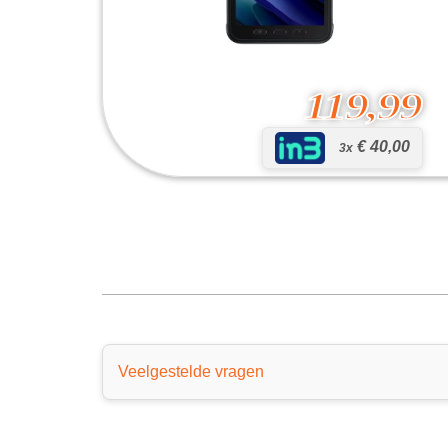
119,99
€ 40,00
3x
Galaxy Tab Active3 LTE
119,99
Veelgestelde vragen