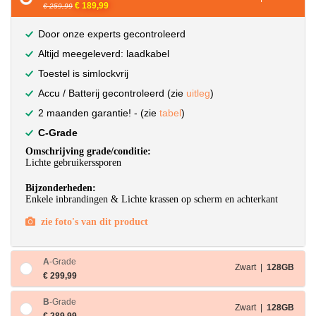
€ 189,99
€ 259,99
Door onze experts gecontroleerd
Altijd meegeleverd: laadkabel
Toestel is simlockvrij
Accu / Batterij gecontroleerd (zie
uitleg
)
2 maanden garantie! - (zie
tabel
)
C-Grade
Omschrijving grade/conditie:
Lichte gebruikerssporen
Bijzonderheden:
Enkele inbrandingen & Lichte krassen op scherm en achterkant
zie foto's van dit product
A
-Grade
Zwart |
128GB
€ 299,99
B
-Grade
Zwart |
128GB