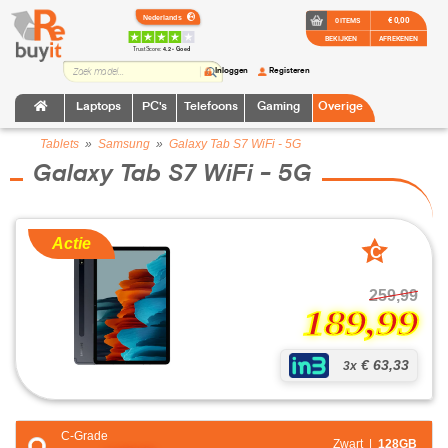
€ 0,00
0 ITEMS
BEKIJKEN
AFREKENEN
TrustScore:
4.2 • Goed
Inloggen
Registeren
Laptops
PC's
Telefoons
Gaming
Overige
Tablets
»
Samsung
»
Galaxy Tab S7 WiFi - 5G
Galaxy Tab S7 WiFi - 5G
Actie
C
grade
259,99
189,99
€ 63,33
3x
C-Grade
Zwart |
128GB