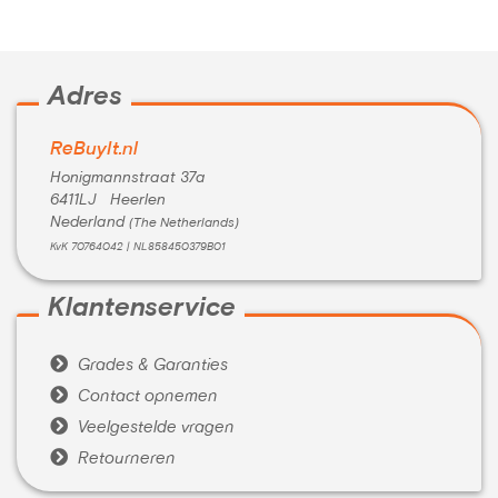
Adres
ReBuyIt.nl
Honigmannstraat 37a
6411LJ Heerlen
Nederland
(The Netherlands)
KvK 70764042 | NL858450379B01
Klantenservice

Grades & Garanties

Contact opnemen

Veelgestelde vragen

Retourneren