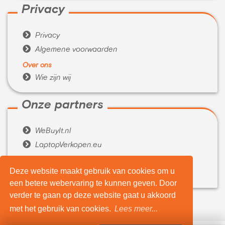
Privacy

Privacy

Algemene voorwaarden
Over ons

Wie zijn wij
Onze partners

WeBuyIt.nl

LaptopVerkopen.eu
Tijdelijk extra geld nodig?
Deze website maakt gebruik van cookies om u

Belenen.com
een betere webervaring te kunnen geven. Door
verder te gaan op deze website gaat u akkoord
met het gebruik van cookies.
Lees meer...