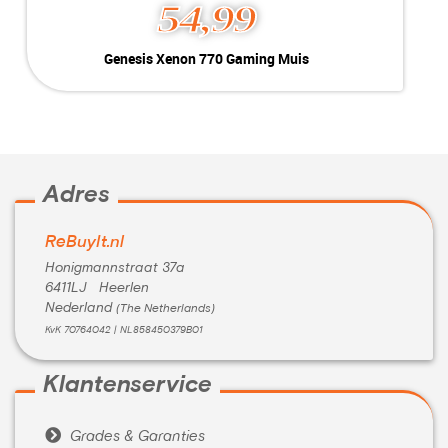
54,99
Genesis Xenon 770 Gaming Muis
Kleur:
Zwart
Conditie:
Nieuw
Adres
ReBuyIt.nl
Honigmannstraat 37a
6411LJ Heerlen
Nederland
(The Netherlands)
KvK 70764042 | NL858450379B01
Klantenservice

Grades & Garanties