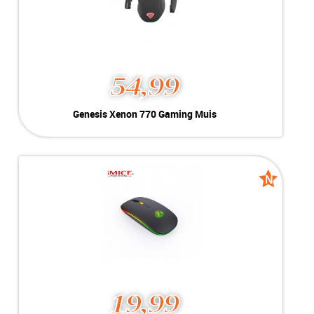
54,99
Genesis Xenon 770 Gaming Muis
Kleur:
Zwart
Conditie:
Nieuw
N
N
new
new
19,99