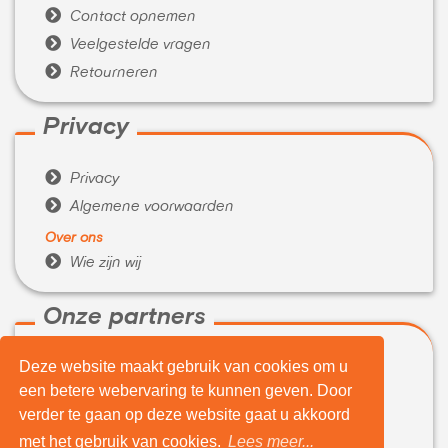

Contact opnemen

Veelgestelde vragen

Retourneren
Privacy

Privacy

Algemene voorwaarden
Over ons

Wie zijn wij
Onze partners
Deze website maakt gebruik van cookies om u

WeBuyIt.nl
een betere webervaring te kunnen geven. Door

LaptopVerkopen.eu
verder te gaan op deze website gaat u akkoord
Tijdelijk extra geld nodig?
met het gebruik van cookies.
Lees meer...