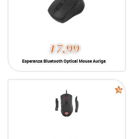
17,99
Esperanza Bluetooth Optical Mouse Auriga
Kleur:
Zwart
Conditie:
Nieuw
N
N
new
new