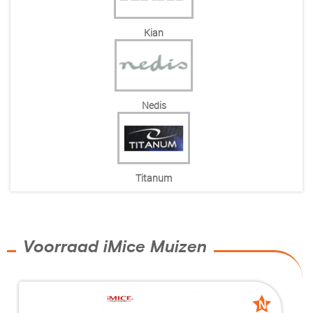
Kian
Nedis
Titanum
Voorraad iMice Muizen
N
N