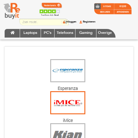
€ 0,00
0 ITEMS
BEKIJKEN
AFREKENEN
TrustScore:
4.2 • Goed
Inloggen
Registeren
Laptops
PC's
Telefoons
Gaming
Overige
Esperanza
iMice