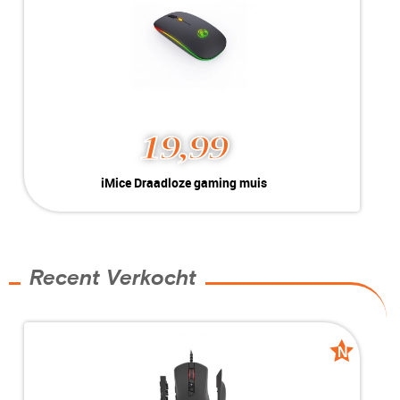
nieuw
nieuw
19,99
iMice Draadloze gaming muis
Kleur:
RGB
Conditie:
New
MEER INFO
NU KOPEN
Recent Verkocht
N
N
new
new