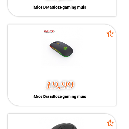
iMice Draadloze gaming muis
Kleur:
RGB
Conditie:
Nieuw
N
N
new
new
19,99
iMice Draadloze gaming muis
Kleur:
RGB
Conditie:
Nieuw
N
N
new
new